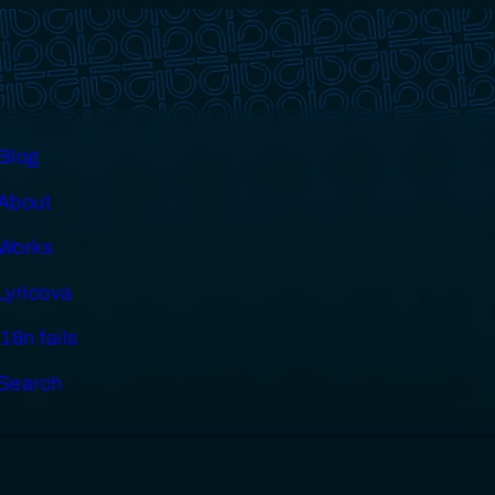
Blog
About
Works
Lyricova
i18n fails
Search