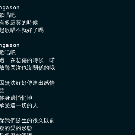
gason

歌唱吧

是有多寂寞的時候

一起歌唱不就好了嗎

gason

歌唱吧

不過　在悲傷的時候　喏

 放聲哭泣也沒關係的哦

是因無法好好傳達出感情　

話

在你身邊悄悄地　

你承受這一切的人

打從我們誕生的很久以前　

複的愛的形態
