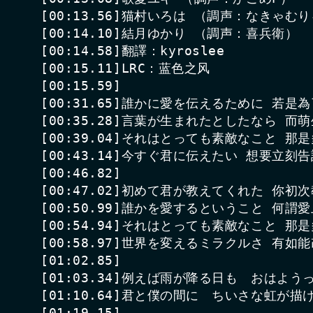
[00:13.56]猫村いろは （調声：なきゃむり
[00:14.10]結月ゆかり （調声：喜兵衛）

[00:14.58]翻譯：kyroslee

[00:15.11]LRC：蓝色之风

[00:15.59]

[00:31.65]誰かに愛を伝えるために 若是
[00:35.28]言葉が生まれたとしたなら 而萌
[00:39.04]それはとっても素敵なこと 那是
[00:43.14]今すぐ君に伝えたい 想要立刻告
[00:46.82]

[00:47.02]初めて君が教えてくれた 你初次
[00:50.99]誰かを愛するということ 何謂愛
[00:54.94]それはとっても素敵なこと 那是
[00:58.97]世界を変えるミラクルさ 有如
[01:02.85]

[01:03.34]例えば雨が降る日も　おはよ
[01:10.64]君と僕の間に　ちいさな虹が
[01:19.15]
