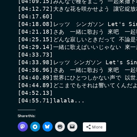
[04:09.15]みんなで種をまこう 一起來撒下
[04:12.72]大きな花を咲かせよう 讓它綻
[04:17.60]

[04:18.08]レッツ　シンガソン Let's Sin
[04:21.18]さあ　一緒に歌おう 來吧　一起
[04:25.15]どんな寂しいときだって 不論
[04:29.14]一緒に歌えばいいじゃない 來
[04:33.73]

[04:33.98]レッツ シンガソン Let's Sing
[04:36.96]さあ　一緒に歌おう 來吧　一起
[04:40.89]世界にひとつしかない声で 以
[04:44.89]どこまでもそれは響いてくんだ
[04:52.13]

Share this:
More