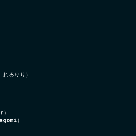
声：れるりり）

r）

gomi）
