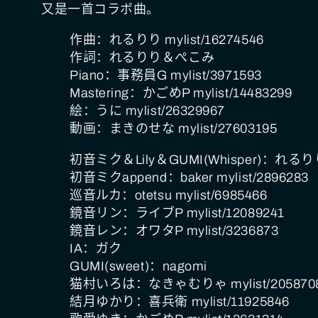
又是一首コラボ曲。
作曲：れるりり mylist/16274546
作詞：れるりり＆ぺこみ
Piano：事務員G mylist/3971593
Mastering：かごめP mylist/14483299
絵：うに mylist/26329967
動画：まきのせな mylist/27603195
初音ミク＆Lily＆GUMI(Whisper)：れるりり m
初音ミクappend：baker mylist/2896283
巡音ルカ：otetsu mylist/6985466
鏡音リン：ライブP mylist/12089241
鏡音レン：オワタP mylist/3236873
IA：ガク
GUMI(sweet)：nagomi
猫村いろは：なきゃむりゃ mylist/205870
結月ゆかり：喜兵衛 mylist/11925846