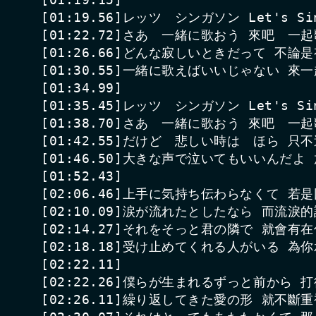
[01:19.56]レッツ　シンガソン Let's Sin
[01:22.72]さあ　一緒に歌おう 來吧　一起
[01:26.66]どんな寂しいときだって 不論
[01:30.55]一緒に歌えばいいじゃない 來
[01:34.99]

[01:35.45]レッツ　シンガソン Let's Sin
[01:38.70]さあ　一緒に歌おう 來吧　一起
[01:42.55]だけど　悲しい時は　ほら 只
[01:46.50]大きな声で泣いてもいいんだよ
[01:52.43]

[02:06.46]上手に気持ち伝わらなくて 若
[02:10.09]涙が流れたとしたなら 而流淚的
[02:14.27]それをそっと君の隣で 就會有
[02:18.18]受け止めてくれる人がいる 為
[02:22.11]

[02:22.26]僕らが生まれるずっと前から 
[02:26.11]繰り返してきた愛の形 就不斷重