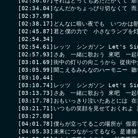
[02:30.07]それはとってもあたたかくて 
[02:34.04]なんだかちょっぴり切なくて 
[02:37.99]

[02:38.17]どんなに暗い夜でも　いつか
[02:45.87]君と僕の力で　小さなランプ
[02:54.34]

[02:54.61]レッツ　シンガソン Let's Sin
[02:57.93]さあ　一緒に歌おう 來吧　一起
[03:01.69]街中の灯りの向こうから 從街中
[03:05.99]聞こえるみんなのハーモニー 
[03:10.44]

[03:10.74]レッツ　シンガソン Let's Sin
[03:13.73]さあ　一緒に歌おう 來吧　一起
[03:17.78]おもいっきり泣いたあとには 
[03:21.71]いつもの笑顔を見せておくれよ
[03:27.00]

[04:01.78]僕らが立ってるこの場所が 假
[04:05.33]未来につながってるなら 是連接