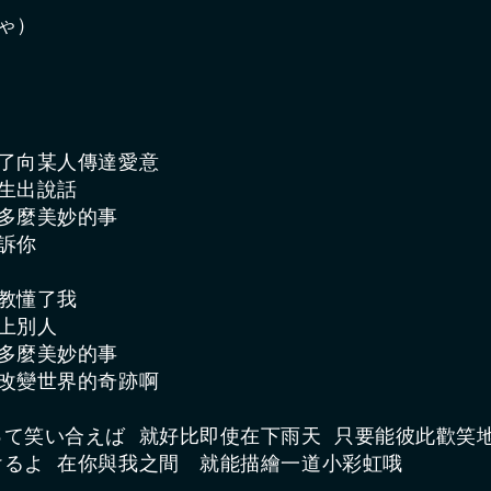
ゃ）

為了向某人傳達愛意　

生出說話

多麼美妙的事

訴你

教懂了我　

上別人

多麼美妙的事

能改變世界的奇跡啊

うって笑い合えば 就好比即使在下雨天 只要能彼此歡笑地
描けるよ 在你與我之間　就能描繪一道小彩虹哦
