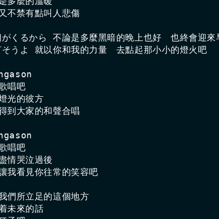
那是多麼的溫暖　

而又不禁有點叫人悲傷

は朝がくるから 不論是多麼黑暗的晚上也好　也終會迎來早
を灯そうよ 就以你和我的力量　去點起那小小的燈火吧

gason

歌唱吧

燈光的彼方　

聽得到大家的和聲合唱

gason

歌唱吧

在盡情哭泣過後　

 讓我看見你往常的笑容吧

若我們所立足的這個地方　

着未來的話
