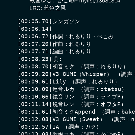
歌愛ゆき：かごめP mylist/13631314
LRC: 蓝色之风
[00:05.70]シンガソン

[00:06.14]

[00:06.72]作詞：れるりり・ぺこみ

[00:07.20]作曲：れるりり

[00:07.71]編曲：れるりり

[00:08.23]唄：

[00:08.70]初音ミク （調声：れるりり）

[00:09.20]V3 GUMI（Whisper） （調
[00:09.61]Lily （調声：れるりり）

[00:10.09]巡音ルカ （調声：otetsu）

[00:10.66]鏡音リン （調声：ライブP）

[00:11.14]鏡音レン （調声：オワタP）

[00:11.61]初音ミクAppend （調声：bake
[00:12.08]V3 GUMI（Sweet） （調声：na
[00:12.57]IA （調声：ガク）

[00:13.08]歌愛ユキ （調声：かごめP）
