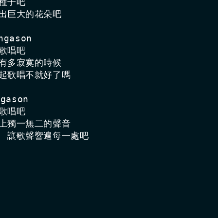
種子吧　

放出巨大的花朵吧

gason

歌唱吧

是有多寂寞的時候

一起歌唱不就好了嗎

ason

歌唱吧

世上獨一無二的聲音　

よ 讓歌聲響遍每一處吧
