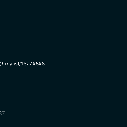
ylist/16274546
87