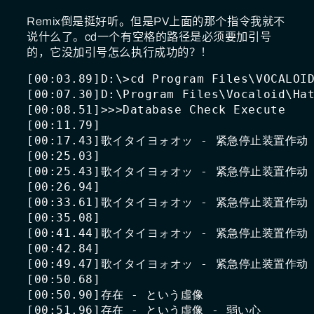
Remix倒是挺好听。但是PV上面的那个指令我就不
说什么了。cd一个有空格的路径是必须要加引号
的，它没加引号怎么执行成功的？！
[00:03.89]D:\>cd Program Files\VOCALOID
[00:07.30]D:\Program Files\Vocaloid\Hat
[00:08.51]>>>Database Check Execute

[00:11.79]

[00:17.43]歌イタイヨォオッ - 紧急停止装置作动

[00:25.03]

[00:25.43]歌イタイヨォオッ - 紧急停止装置作动

[00:26.94]

[00:33.61]歌イタイヨォオッ - 紧急停止装置作动

[00:35.08]

[00:41.44]歌イタイヨォオッ - 紧急停止装置作动

[00:42.84]

[00:49.47]歌イタイヨォオッ - 紧急停止装置作动

[00:50.68]

[00:50.90]存在 - という虛像

[00:51.96]存在 - という虛像 - 弱い心
