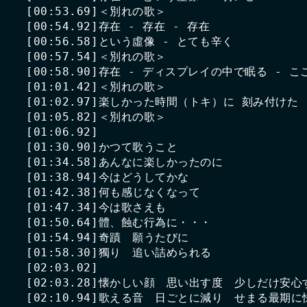
[00:53.69]＜別れの歌＞

[00:54.92]存在 - 存在 - 存在

[00:56.58]という虛像 - とても辛く

[00:57.54]＜別れの歌＞

[00:58.90]存在 - ディスプレイの中で眠る - 
[01:01.42]＜別れの歌＞

[01:02.97]楽しかった時間（トキ）に 刻み付けた　(a-
[01:05.82]＜別れの歌＞

[01:06.92]

[01:30.90]かつて歌うこと

[01:34.58]あんなに楽しかったのに

[01:38.94]今はどうしてかな

[01:42.38]何も感じなくなって

[01:47.34]今は歌さえも

[01:50.64]體、蝕む行為に・・・

[01:54.94]奇蹟　願うたびに

[01:58.30]獨り　追い詰められる

[02:03.02]

[02:03.28]懐かしい顔　思い出す度　少しだけ安心す
[02:10.94]歌える音　日ごとに減り　せまる最期に怯