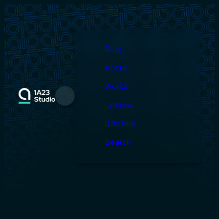
Skip
to
content
Blog
About
Works
Menu
Lyricova
i18n fails
Search