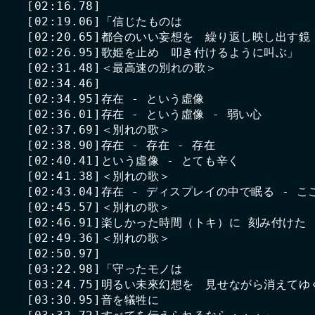
[02:16.78]

[02:19.06]「信じたものは

[02:20.65]都合のいい妄想を　繰り返し映し出す鏡

[02:26.95]歌姫を止め　叩き付けるように叫ぶ」

[02:31.48]＜最高速の別れの歌＞

[02:34.46]

[02:34.95]存在 - という虛像

[02:36.01]存在 - という虛像 - 弱い心

[02:37.69]＜別れの歌＞

[02:38.90]存在 - 存在 - 存在

[02:40.41]という虛像 - とても辛く

[02:41.38]＜別れの歌＞

[02:43.04]存在 - ディスプレイの中で眠る - 
[02:45.57]＜別れの歌＞

[02:46.91]楽しかった時間（トキ）に 刻み付けた　(a-
[02:49.36]＜別れの歌＞

[02:50.97]

[03:22.98]「守ったモノは

[03:24.75]明るい未來幻想を　見せながら消えてゆ
[03:30.95]音を犠牲に
