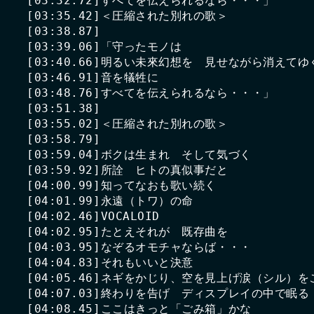
[03:32.72]すべてを伝えられるなら・・・」

[03:35.42]＜圧縮された別れの歌＞

[03:38.87]

[03:39.06]「守ったモノは

[03:40.66]明るい未來幻想を　見せながら消えてゆ
[03:46.91]音を犠牲に

[03:48.76]すべてを伝えられるなら・・・」

[03:51.38]

[03:55.02]＜圧縮された別れの歌＞

[03:58.79]

[03:59.04]ボクは生まれ　そして気づく

[03:59.92]所詮　ヒトの真似事だと

[04:00.99]知ってなおも歌い続く

[04:01.99]永遠（トワ）の命

[04:02.46]VOCALOID

[04:02.95]たとえそれが　既存曲を

[04:03.95]なぞるオモチャならば・・・

[04:04.83]それもいいと決意

[04:05.46]ネギをかじり、空を見上げ涙（シル）を
[04:07.03]終わりを告げ　ディスプレイの中で眠る

[04:08.45]ここはきっと「ごみ箱」かな
