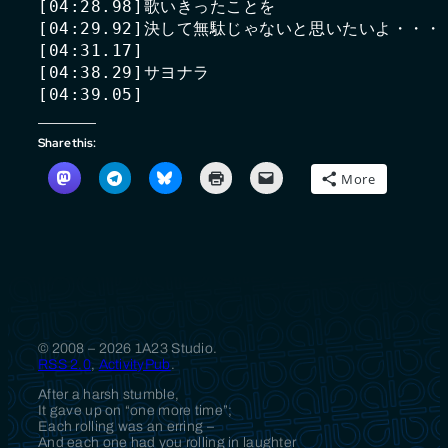
[04:28.98]歌いきったことを

[04:29.92]決して無駄じゃないと思いたいよ・・・

[04:31.17]

[04:38.29]サヨナラ

Share this:
More
© 2008 – 2026 1A23 Studio.
RSS 2.0
,
ActivityPub
.
After a harsh stumble,
It gave up on “one more time”;
Each rolling was an erring –
And each one had you rolling in laughter