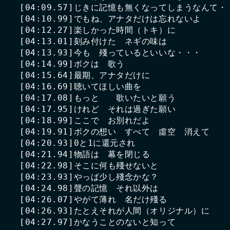
[04:09.57]じきに記憶も無くなってしまうなんて・・
[04:10.99]でもね、アナタだけは忘れないよ

[04:12.27]楽しかった時間（トキ）に

[04:13.01]刻み付けた　ネギの味は

[04:13.93]今も　殘っているといいな・・・

[04:14.99]ボクは　歌う

[04:15.64]最期、アナタだけに

[04:16.69]聴いてほしい曲を

[04:17.08]もっと　　歌いたいと願う

[04:17.95]けれど　それは過ぎた願い

[04:18.99]ここで　お別れだよ

[04:19.91]ボクの想い　すべて　虛空　消えて

[04:20.93]0と1に還元され

[04:21.94]物語は　幕を閉じる

[04:22.98]そこに何も殘せないと

[04:23.93]やっぱ少し殘念かな？

[04:24.98]聲の記憶　それ以外は

[04:26.07]やがて薄れ　名だけ殘る

[04:26.93]たとえそれが人間（オリジナル）に

[04:27.97]かなうことのないと知って
