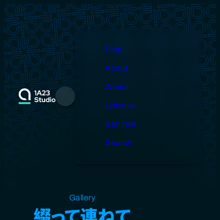
Skip
to
content
Blog
About
Works
Menu
Lyricova
i18n fails
Search
Open source
Gallery
Design
Miscellaneous
綴って連ねて