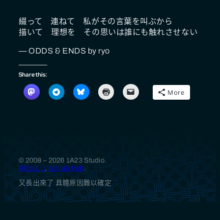
綴って 連ねて 私がその言葉を叫ぶから
描いて 理想を その思いは誰にも触れさせない
— ODDS & ENDS by ryo
Share this:
More
© 2008 – 2026 1A23 Studio.
RSS 2.0
,
ActivityPub
.
又長出來了 具體原因難以確定