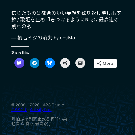
信じたものは都合のいい妄想を繰り返し映し出す
鏡 / 歌姫を止め叩きつけるように叫ぶ / 最高速の
別れの歌
— 初音ミクの消失 by cosMo
Share this:
More
© 2008 – 2026 1A23 Studio.
RSS 2.0
,
ActivityPub
.
哪怕是不知道正式名称的小菜
也喜欢 喜欢 最喜欢了