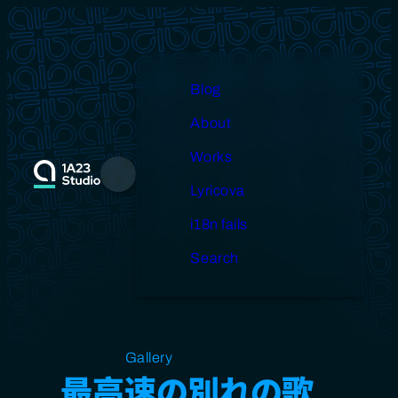
Skip
to
content
Blog
About
Works
Menu
Lyricova
i18n fails
Search
Open source
Gallery
Design
Miscellaneous
最高速の別れの歌